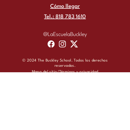
Cómo llegar
Tel.: 818 783 1610
@LaEscuelaBuckley
© 2024 The Buckley School. Todos los derechos
reservados.
Mapa del sitio
Términos y privacidad
#Diseño de sitios web para escuelas
por
Interactive
Schools